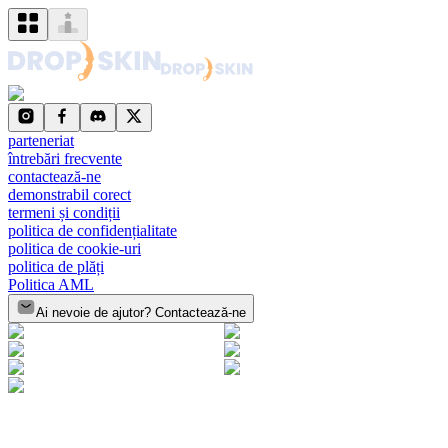
parteneriat
întrebări frecvente
contactează-ne
demonstrabil corect
termeni și condiții
politica de confidențialitate
politica de cookie-uri
politica de plăți
Politica AML
Ai nevoie de ajutor? Contactează-ne