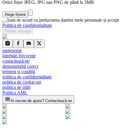
Orice fișier JPEG, JPG sau PNG de până la 5MB
Alege fișiere
Sunt de acord cu prelucrarea datelor mele personale și accept
Politica de confidențialitate
Trimite mesajul
parteneriat
întrebări frecvente
contactează-ne
demonstrabil corect
termeni și condiții
politica de confidențialitate
politica de cookie-uri
politica de plăți
Politica AML
Ai nevoie de ajutor? Contactează-ne