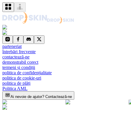
parteneriat
întrebări frecvente
contactează-ne
demonstrabil corect
termeni și condiții
politica de confidențialitate
politica de cookie-uri
politica de plăți
Politica AML
Ai nevoie de ajutor? Contactează-ne