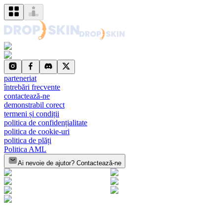
parteneriat
întrebări frecvente
contactează-ne
demonstrabil corect
termeni și condiții
politica de confidențialitate
politica de cookie-uri
politica de plăți
Politica AML
Ai nevoie de ajutor? Contactează-ne