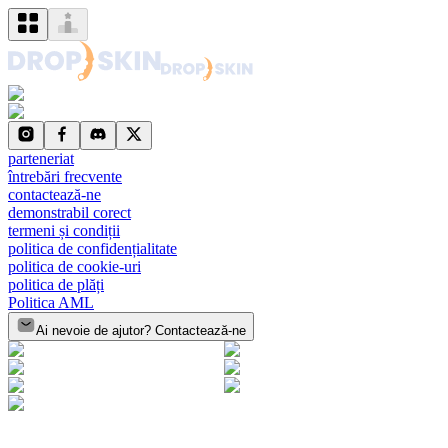
parteneriat
întrebări frecvente
contactează-ne
demonstrabil corect
termeni și condiții
politica de confidențialitate
politica de cookie-uri
politica de plăți
Politica AML
Ai nevoie de ajutor? Contactează-ne